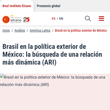
LinkedIn
Saltar
Real Instituto Elcano
Presencia global
al
Email
contenido
ES
EN
Enlace
Inicio
/
Análisis
/
América Latina
/
Brasil en la política exterior de México
Brasil en la política exterior de
México: la búsqueda de una relación
más dinámica (ARI)