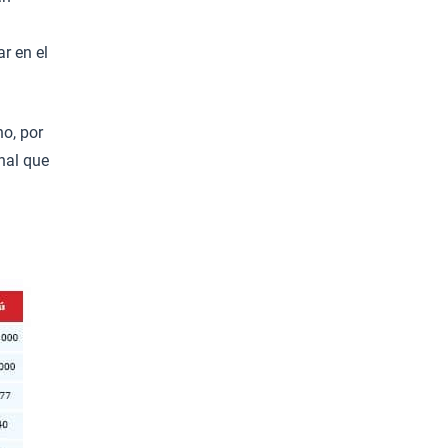
r en el
no, por
nal que