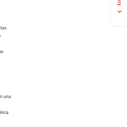
.
ntas
e
en
on una
érica