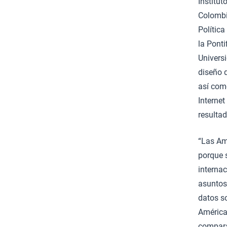
Institut
Colombi
Política
la Ponti
Universi
diseño d
así com
Internet
resultad
“Las Am
porque s
interna
asuntos 
datos s
América
compara