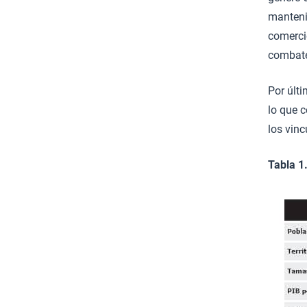
manteni
comercio
combate
Por últi
lo que 
los vin
Tabla 1