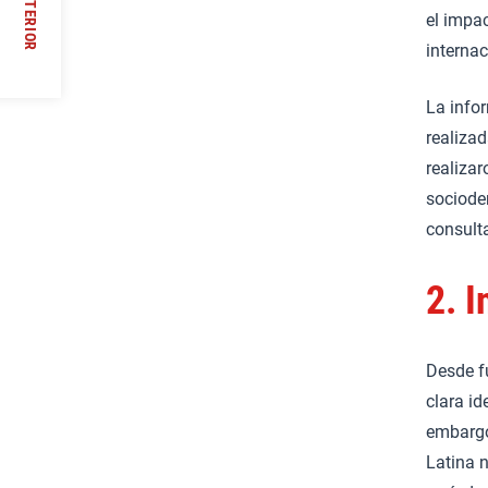
ANTERIOR
el impac
internac
//
La info
realiza
realizar
sociode
consult
2.
I
Desde f
clara id
embargo
Latina 