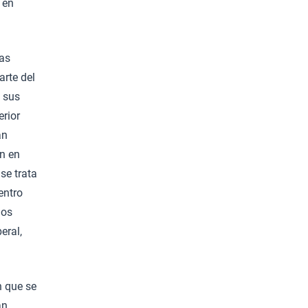
 en
Las
arte del
e sus
erior
an
ón en
se trata
entro
dos
eral,
n que se
an