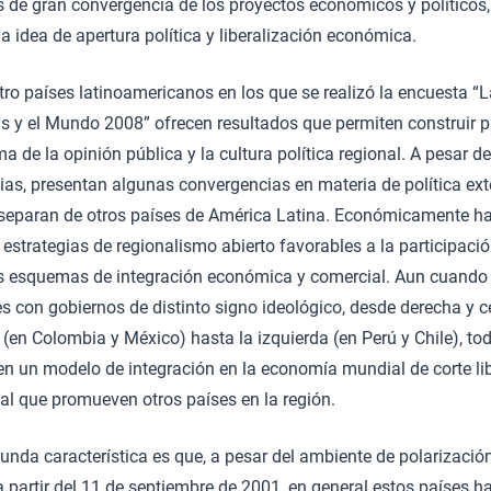
s de gran convergencia de los proyectos económicos y políticos,
la idea de apertura política y liberalización económica.
ro países latinoamericanos en los que se realizó la encuesta “
s y el Mundo 2008” ofrecen resultados que permiten construir p
 de la opinión pública y la cultura política regional. A pesar d
ias, presentan algunas convergencias en materia de política ext
 separan de otros países de América Latina. Económicamente h
estrategias de regionalismo abierto favorables a la participaci
os esquemas de integración económica y comercial. Aun cuando 
s con gobiernos de distinto signo ideológico, desde derecha y c
(en Colombia y México) hasta la izquierda (en Perú y Chile), to
en un modelo de integración en la economía mundial de corte lib
 al que promueven otros países en la región.
unda característica es que, a pesar del ambiente de polarizació
 partir del 11 de septiembre de 2001, en general estos países h