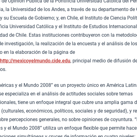
o de Opinión Pública de la Pontificia Universidad Católica del Per
a, la Universidad de los Andes, a través de su departamento de 
 y su Escuela de Gobierno; y, en Chile, el Instituto de Ciencia Polí
ficia Universidad Católica y el Instituto de Estudios Internaciona
dad de Chile. Estas instituciones contribuyeron con la metodolog
e investigación, la realización de la encuesta y el análisis de lo
o en la elaboración de la página de
http://mexicoyelmundo.cide.edu
, principal medio de difusión de
os.
éricas y el Mundo 2008” es un proyecto único en América Latin
e especializa en el análisis de actitudes sociales sobre temas
cionales, tiene un enfoque integral que cubre una amplia gama 
(culturales, económicos, políticos, sociales y de seguridad), y 
obre percepciones generales, no sobre opiniones de coyuntura. 
s y el Mundo 2008” utiliza un enfoque flexible que permite hace
ciones simultáneas y cruces de información en cuatro niveles: 