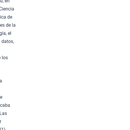
ú; en
Ciencia
tica de
les de la
ía, el
s datos,
 los
a
de
recaba
“Las
r
(1)