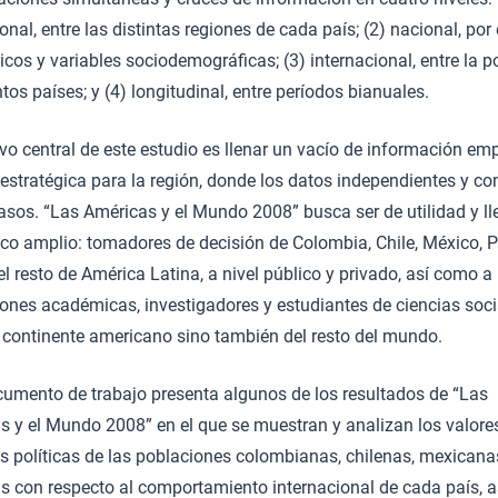
nal, entre las distintas regiones de cada país; (2) nacional, por
os y variables sociodemográficas; (3) internacional, entre la p
ntos países; y (4) longitudinal, entre períodos bianuales.
ivo central de este estudio es llenar un vacío de información emp
estratégica para la región, donde los datos independientes y co
asos. “Las Américas y el Mundo 2008” busca ser de utilidad y ll
ico amplio: tomadores de decisión de Colombia, Chile, México, P
l resto de América Latina, a nivel público y privado, así como a
iones académicas, investigadores y estudiantes de ciencias soc
l continente americano sino también del resto del mundo.
cumento de trabajo presenta algunos de los resultados de “Las
s y el Mundo 2008” en el que se muestran y analizan los valore
es políticas de las poblaciones colombianas, chilenas, mexicana
s con respecto al comportamiento internacional de cada país, 