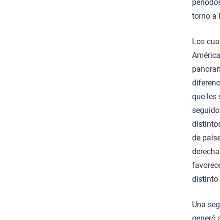
período
torno a 
Los cuat
América
panorama
diferenc
que les
seguido 
distint
de paíse
derecha 
favorec
distinto
Una seg
generó a