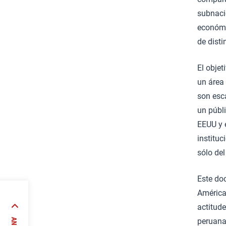
subnacio
económic
de disti
El objet
un área 
son esc
un públ
EEUU y e
instituc
sólo de
Este do
América
so de
actitud
mo reto
peruana