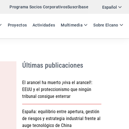
Programa Socios Corporativos
Suscríbase
Twitter
Español
LinkedIn
ES
EN
Proyectos
Actividades
Multimedia
Sobre Elcano
Email
Enlace
COMPARTIR DOCUMENTO DE TRABAJO
Últimas publicaciones
El arancel ha muerto ¡viva el arancel!:
EEUU y el proteccionismo que ningún
tribunal consigue enterrar
España: equilibrio entre apertura, gestión
de riesgos y estrategia industrial frente al
auge tecnológico de China