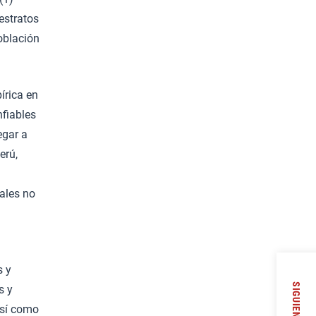
 estratos
oblación
írica en
nfiables
egar a
erú,
iales no
s y
SIGUIENTE
s y
así como