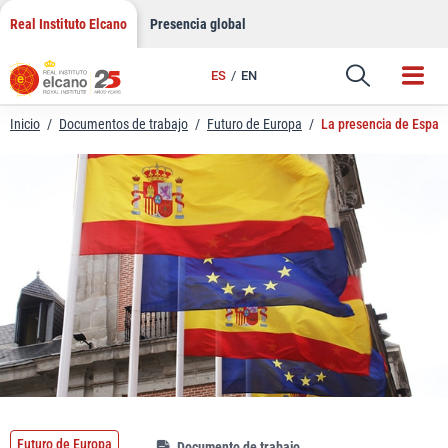
LinkedIn
Saltar
Real Instituto Elcano
Presencia global
al
Email
contenido
ES
EN
Enlace
Inicio
/
Documentos de trabajo
/
Futuro de Europa
/
La presencia de España
Futuro de Europa
Documento de trabajo