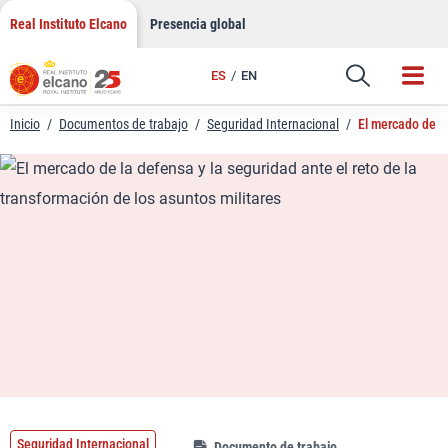
LinkedIn
Saltar
Real Instituto Elcano
Presencia global
al
Email
contenido
ES
EN
Enlace
Inicio
/
Documentos de trabajo
/
Seguridad Internacional
/
El mercado de la
Seguridad Internacional
Documento de trabajo