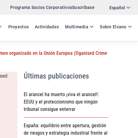
Programa Socios Corporativos
Suscríbase
Twitter
Español
LinkedIn
ES
EN
Proyectos
Actividades
Multimedia
Sobre Elcano
Email
crimen organizado en la Unión Europea (Oganised Crime
Enlace
COMPARTIR DOCUMENTO DE TRABAJO
Últimas publicaciones
El arancel ha muerto ¡viva el arancel!:
EEUU y el proteccionismo que ningún
tribunal consigue enterrar
España: equilibrio entre apertura, gestión
de riesgos y estrategia industrial frente al