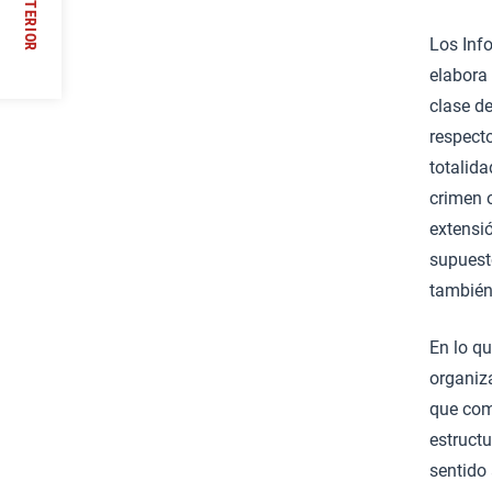
ANTERIOR
//
Los Inf
elabora
clase de
respect
totalida
crimen o
extensi
supuesto
también 
En lo qu
organiz
que com
estruct
sentido 