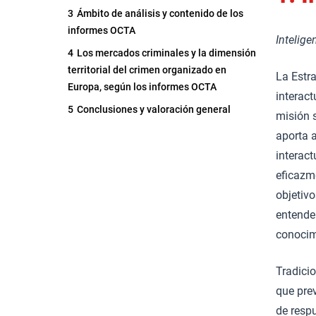
3
Ámbito de análisis y contenido de los
informes OCTA
Intelige
4
Los mercados criminales y la dimensión
territorial del crimen organizado en
La Estr
Europa, según los informes OCTA
interac
5
Conclusiones y valoración general
misión 
aporta a
interact
eficazm
objetivo
entende
conocimi
Tradici
que pre
de resp