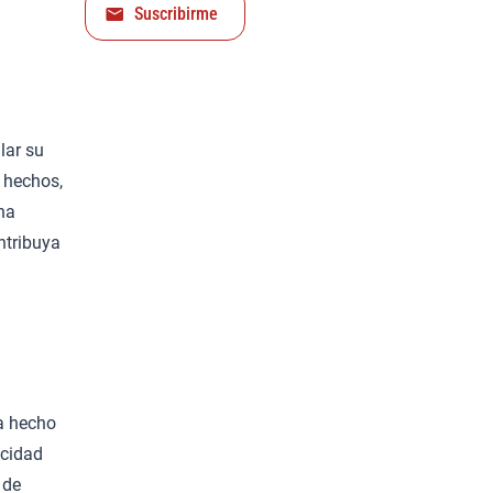
Suscribirme
lar su
 hechos,
ha
ontribuya
ha hecho
acidad
 de