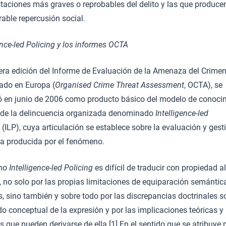
taciones más graves o reprobables del delito y las que produce
able repercusión social.
ence-led Policing
y los informes OCTA
era edición del Informe de Evaluación de la Amenaza del Crime
ado en Europa (
Organised Crime Threat Assessment
, OCTA), se
ó en junio de 2006 como producto básico del modelo de conoci
de la delincuencia organizada denominado
Intelligence-led
(ILP), cuya articulación se establece sobre la evaluación y gest
 producida por el fenómeno.
ino
Intelligence-led Policing
es difícil de traducir con propiedad al
 no solo por las propias limitaciones de equiparación semántic
, sino también y sobre todo por las discrepancias doctrinales so
o conceptual de la expresión y por las implicaciones teóricas y
s que pueden derivarse de ella.[1] En el sentido que se atribuye 