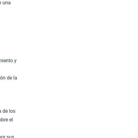
n una
n
miento y
ión de la
a de los
bre el
por sus