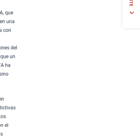
A, que
yen una
va con
ones del
e que un
TA ha
sino
en
ictivas
tos
n el
as