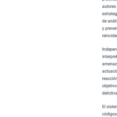
autores 
estrateg
de análi
y preven
reincide
Indepen
interpr
amenaza
actuaci
reacció
objetivo
delictiv
El siste
códigos 