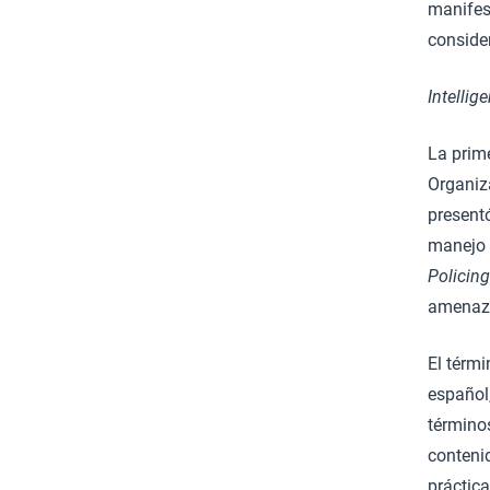
manifes
consider
Intellig
La prim
Organiz
present
manejo 
Policing
amenaza
El térm
español,
términos
contenid
práctica