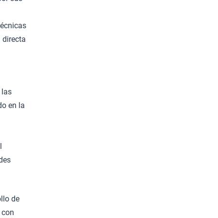
a
técnicas
 directa
 las
do en la
l
ades
llo de
s con