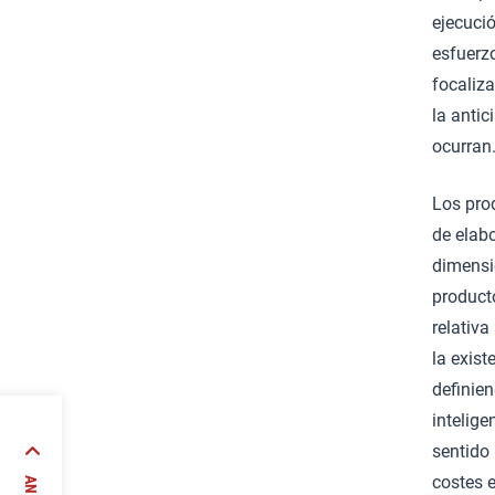
ejecució
esfuerzo
focaliza
la anti
ocurran
Los prod
de elab
dimensi
producto
relativa
la exis
definie
intelige
sentido 
nanza
costes 
 (ARI)