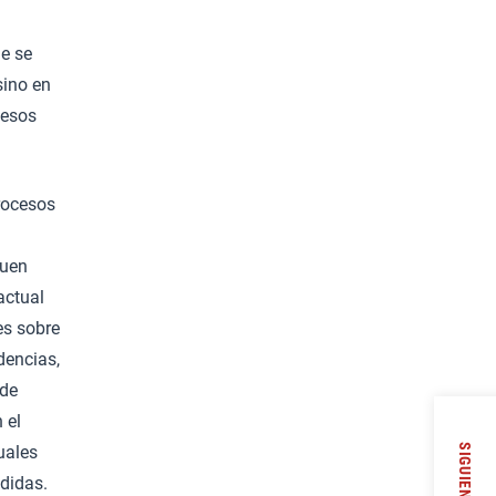
ue se
sino en
cesos
procesos
buen
actual
es sobre
dencias,
 de
 el
uales
SIGUIENTE
didas.