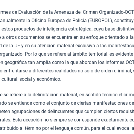
ormes de Evaluación de la Amenaza del Crimen Organizado-OCT
 anualmente la Oficina Europea de Policía (EUROPOL), constitu
 estos productos de inteligencia estratégica, cuya base distinti
o a otros documentos se encuentra en su enfoque orientado a la
d de la UE y en su atención material exclusiva a las manifestaci
rganizado. Por lo que se refiere al ámbito territorial, es evident
ón geográfica tan amplia como la que abordan los informes OC
 enfrentarse a diferentes realidades no solo de orden criminal, 
cultural, social y económico.
e se refiere a la delimitación material, en sentido técnico el crim
ado se entiende como el conjunto de ciertas manifestaciones del
eten agrupaciones de delincuentes que cumplen ciertos requisi
urales. Esta acepción no siempre se corresponde exactamente co
atribuido al término por el lenguaje común, para el cual evoca l