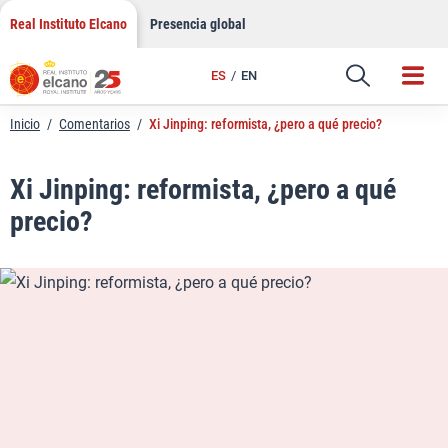
LinkedIn
Saltar
Real Instituto Elcano
Presencia global
al
Email
contenido
ES
EN
Enlace
Inicio
/
Comentarios
/
Xi Jinping: reformista, ¿pero a qué precio?
Xi Jinping: reformista, ¿pero a qué
precio?