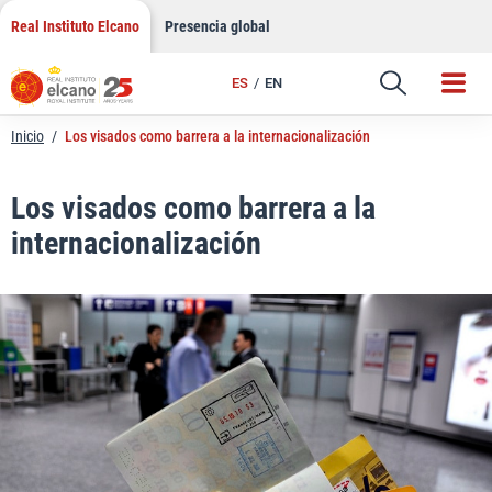
LinkedIn
Saltar
Real Instituto Elcano
Presencia global
al
Email
contenido
ES
EN
Enlace
Inicio
/
Los visados como barrera a la internacionalización
Los visados como barrera a la
internacionalización