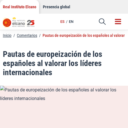
LinkedIn
Saltar
Real Instituto Elcano
Presencia global
al
Email
contenido
ES
EN
Enlace
Inicio
/
Comentarios
/
Pautas de europeización de los españoles al valorar lo
Pautas de europeización de los
españoles al valorar los líderes
internacionales