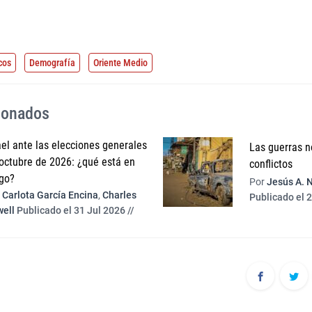
cos
Demografía
Oriente Medio
cionados
ael ante las elecciones generales
Las guerras n
octubre de 2026: ¿qué está en
conflictos
go?
Por
Jesús A. 
Carlota García Encina
,
Charles
Publicado el 2
ell
Publicado el 31 Jul 2026 //