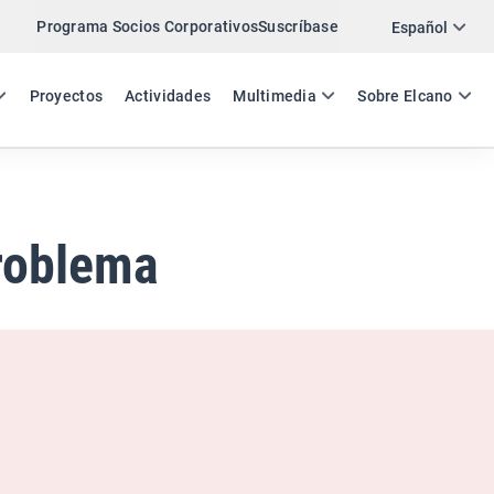
Programa Socios Corporativos
Suscríbase
Twitter
Español
LinkedIn
ES
EN
Proyectos
Actividades
Multimedia
Sobre Elcano
Email
Enlace
COMPARTIR COMENTARIO
roblema