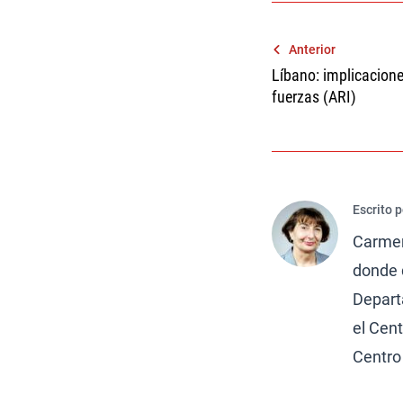
Navegaci
Anterior
Líbano: implicacione
de
fuerzas (ARI)
entradas
Escrito 
Carmen 
donde d
Depart
el Cent
Centro 