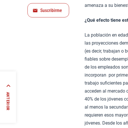
amenaza a su bienest
Suscribirme
¿Qué efecto tiene es
La población en edad 
las proyecciones demo
(es decir, trabajan o
fiables sobre desempl
de los empleados son
incorporan por prime
trabajo suficientes p
es del
acceden al mercado d
ANTERIOR
40% de los jóvenes c
al menos la secundari
//
requieren esos mayore
jóvenes. Desde los añ