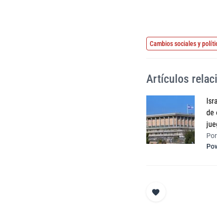
Cambios sociales y políti
Artículos rela
Isr
de 
jue
Por
Pow