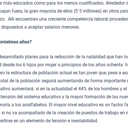
los más educados como para los menos cualificados. Alrededor d
bajan fuera, la gran mayoría de ellos (5`5 millones) en otros paí
ico. Allí encuentran una creciente competencia laboral proceden
 dispuestos a aceptar salarios menores.
 próximos años?
desarrollado planes para la reducción de la natalidad que han 
ad desde los 6 hijos por mujer a principios de los años ochenta h
ero la estructura de población actual es tan joven que, pese a es
 total de la población seguirá aumentando de forma importante
ativo aumentará: si en la actualidad el 44% de los hombres y e
extensión del sistema educativo y la mayor formación de las nu
noría a los analfabetos. El mayor nivel educativo es un factor f
 si no va acompañado de la creación de puestos de trabajo en 
ertirse en un elemento de tensión e inestabilidad.