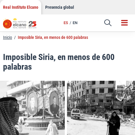
LinkedIn
Saltar
Real Instituto Elcano
Presencia global
al
Email
contenido
ES
EN
Enlace
Inicio
/
Imposible Siria, en menos de 600 palabras
Imposible Siria, en menos de 600
palabras