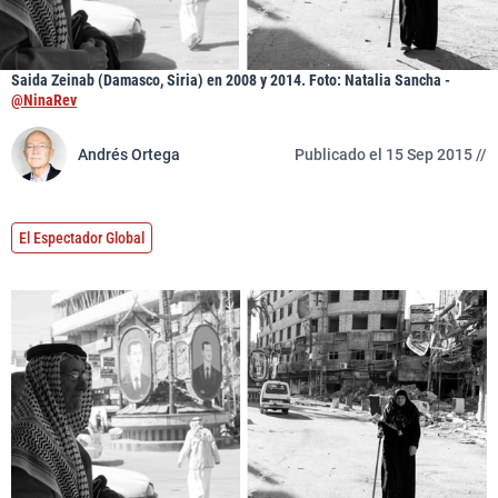
Saida Zeinab (Damasco, Siria) en 2008 y 2014. Foto: Natalia Sancha -
@NinaRev
Andrés Ortega
Publicado el 15 Sep 2015 //
El Espectador Global