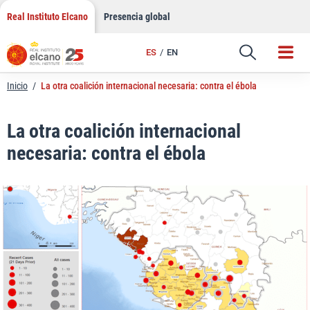
LinkedIn
Saltar
Real Instituto Elcano
Presencia global
al
Email
contenido
ES
EN
Enlace
Inicio
/
La otra coalición internacional necesaria: contra el ébola
La otra coalición internacional
necesaria: contra el ébola