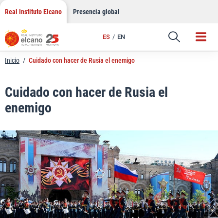
LinkedIn
Saltar
Real Instituto Elcano
Presencia global
al
Email
contenido
ES
EN
Enlace
Inicio
/
Cuidado con hacer de Rusia el enemigo
Cuidado con hacer de Rusia el
enemigo