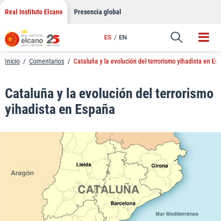
LinkedIn
Saltar
Real Instituto Elcano
Presencia global
al
Email
contenido
ES
EN
Enlace
Inicio
/
Comentarios
/
Cataluña y la evolución del terrorismo yihadista en Es
Cataluña y la evolución del terrorismo
yihadista en España