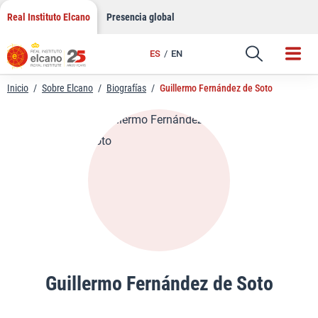
LinkedIn
Saltar
Real Instituto Elcano
Presencia global
al
Email
contenido
ES
EN
Enlace
Inicio
/
Sobre Elcano
/
Biografías
/
Guillermo Fernández de Soto
Guillermo Fernández de Soto