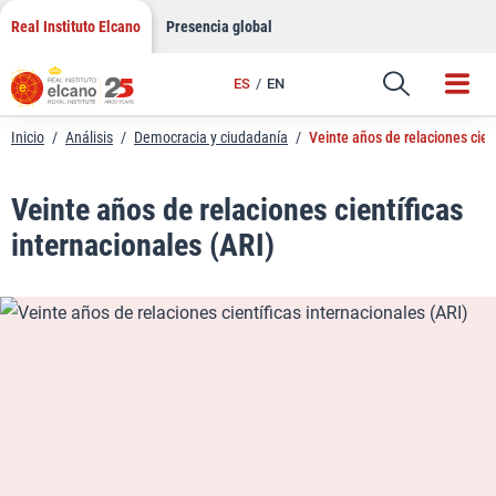
LinkedIn
Saltar
Real Instituto Elcano
Presencia global
al
Email
contenido
ES
EN
Enlace
Inicio
/
Análisis
/
Democracia y ciudadanía
/
Veinte años de relaciones cien
Veinte años de relaciones científicas
internacionales (ARI)