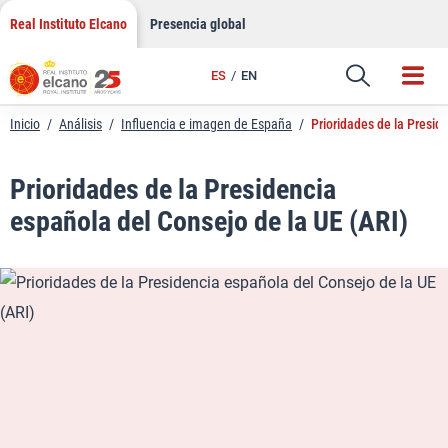
LinkedIn
Saltar
Real Instituto Elcano
Presencia global
al
Email
contenido
ES
EN
Enlace
Inicio
/
Análisis
/
Influencia e imagen de España
/
Prioridades de la Presid
Prioridades de la Presidencia
española del Consejo de la UE (ARI)