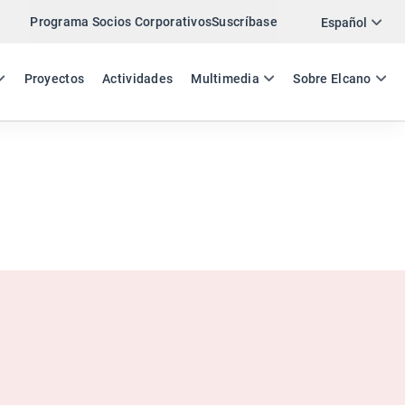
Programa Socios Corporativos
Suscríbase
Twitter
Español
LinkedIn
ES
EN
Proyectos
Actividades
Multimedia
Sobre Elcano
Email
Enlace
COMPARTIR ANÁLISIS