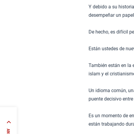
Y debido a su histori
desempeñar un papel 
De hecho, es difícil 
Están ustedes de nue
También están en la e
islam y el cristianis
Un idioma común, una
puente decisivo entre
Es un momento de eno
están trabajando dur
es en
l