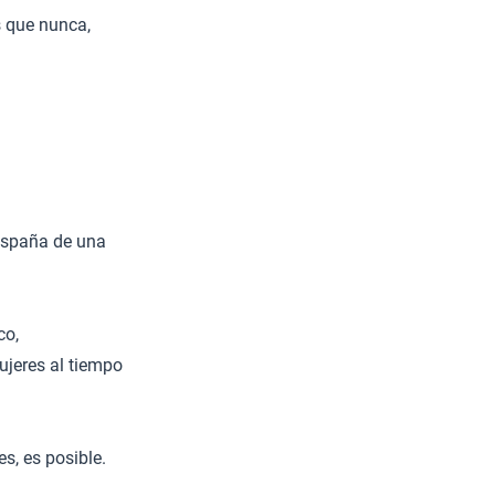
s que nunca,
.
España de una
co,
ujeres al tiempo
s, es posible.