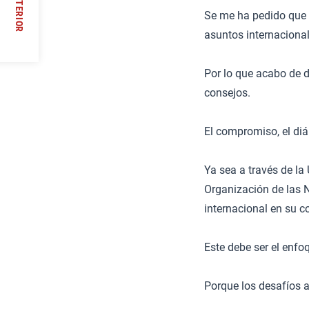
ANTERIOR
Se me ha pedido que d
asuntos internacionale
//
Por lo que acabo de d
consejos.
El compromiso, el diá
Ya sea a través de la
Organización de las 
internacional en su c
Este debe ser el enf
Porque los desafíos 