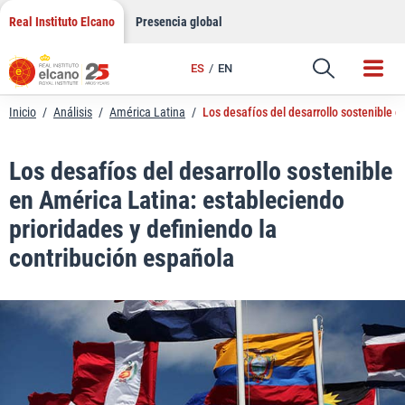
LinkedIn
Saltar
Real Instituto Elcano
Presencia global
al
Email
contenido
ES
EN
Enlace
Inicio
/
Análisis
/
América Latina
/
Los desafíos del desarrollo sostenible e
Los desafíos del desarrollo sostenible
en América Latina: estableciendo
prioridades y definiendo la
contribución española