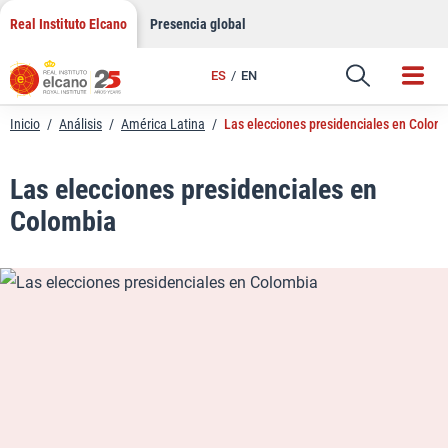
LinkedIn
Saltar
Real Instituto Elcano
Presencia global
al
Email
contenido
ES
EN
Enlace
Inicio
/
Análisis
/
América Latina
/
Las elecciones presidenciales en Colom
Las elecciones presidenciales en
Colombia