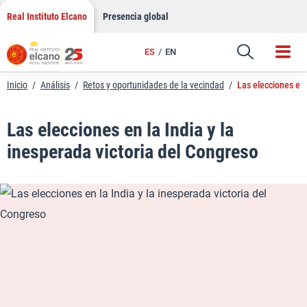
LinkedIn
Saltar
Real Instituto Elcano
Presencia global
al
Email
contenido
ES
EN
Enlace
Inicio
/
Análisis
/
Retos y oportunidades de la vecindad
/
Las elecciones en 
Las elecciones en la India y la
inesperada victoria del Congreso