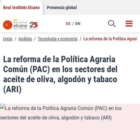
LinkedIn
Saltar
Real Instituto Elcano
Presencia global
al
Email
contenido
ES
EN
Enlace
Inicio
/
Análisis
/
Tecnología y economía
/
La reforma de la Política Agrari
La reforma de la Política Agraria
Común (PAC) en los sectores del
aceite de oliva, algodón y tabaco
(ARI)