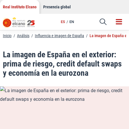
LinkedIn
Saltar
Real Instituto Elcano
Presencia global
al
Email
contenido
ES
EN
Enlace
Inicio
/
Análisis
/
Influencia e imagen de España
/
La imagen de España en e
La imagen de España en el exterior:
prima de riesgo, credit default swaps
y economía en la eurozona