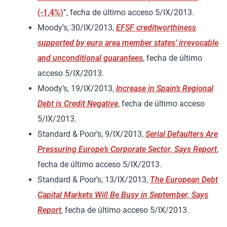
(-1,4%)
”, fecha de último acceso 5/IX/2013.
Moody’s, 30/IX/2013,
EFSF creditworthiness
supported by euro area member states’ irrevocable
and unconditional guarantees
, fecha de último
acceso 5/IX/2013.
Moody’s, 19/IX/2013,
Increase in Spain’s Regional
Debt is Credit Negative
, fecha de último acceso
5/IX/2013.
Standard & Poor’s, 9/IX/2013,
Serial Defaulters Are
Pressuring Europe’s Corporate Sector, Says Report
,
fecha de último acceso 5/IX/2013.
Standard & Poor’s, 13/IX/2013,
The European Debt
Capital Markets Will Be Busy in September, Says
Report
, fecha de último acceso 5/IX/2013.