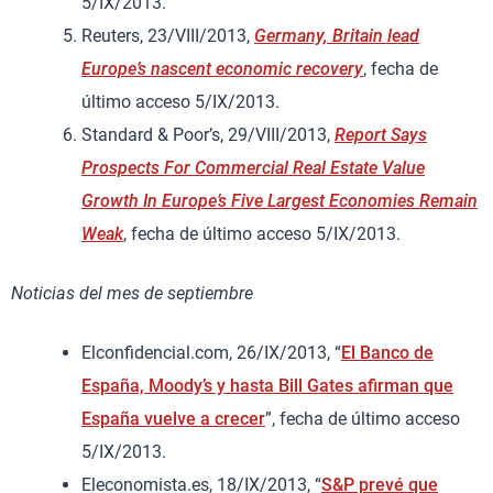
5/IX/2013.
Reuters, 23/VIII/2013,
Germany, Britain lead
Europe’s nascent economic recovery
, fecha de
último acceso 5/IX/2013.
Standard & Poor’s, 29/VIII/2013,
Report Says
Prospects For Commercial Real Estate Value
Growth In Europe’s Five Largest Economies Remain
Weak
, fecha de último acceso 5/IX/2013.
Noticias del mes de septiembre
Elconfidencial.com, 26/IX/2013, “
El Banco de
España, Moody’s y hasta Bill Gates afirman que
España vuelve a crecer
”, fecha de último acceso
5/IX/2013.
Eleconomista.es, 18/IX/2013, “
S&P prevé que