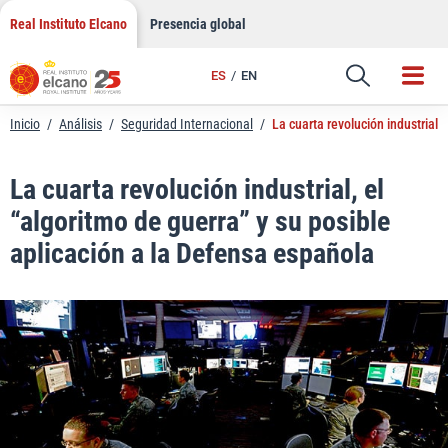
LinkedIn
Saltar
Real Instituto Elcano
Presencia global
al
Email
contenido
ES
EN
Enlace
Inicio
/
Análisis
/
Seguridad Internacional
/
La cuarta revolución industrial,
La cuarta revolución industrial, el
“algoritmo de guerra” y su posible
aplicación a la Defensa española