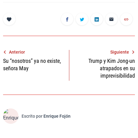
Navegación
Anterior
Siguiente
Su “nosotros” ya no existe,
Trump y Kim Jong-un
de
señora May
atrapados en su
entradas
imprevisibilidad
Escrito por
Enrique Fojón