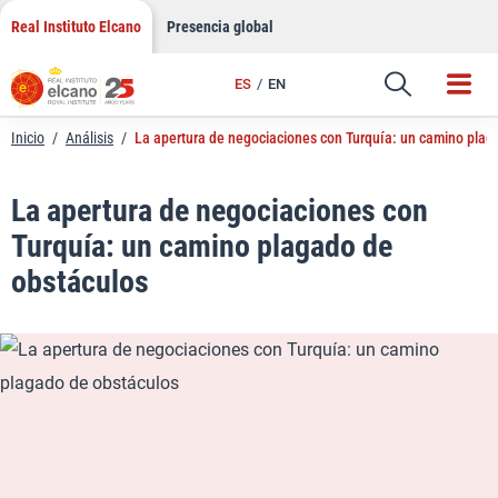
LinkedIn
Saltar
Real Instituto Elcano
Presencia global
al
Email
contenido
ES
EN
Enlace
Inicio
/
Análisis
/
La apertura de negociaciones con Turquía: un camino plag
La apertura de negociaciones con
Turquía: un camino plagado de
obstáculos