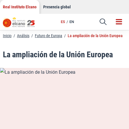
LinkedIn
Saltar
Real Instituto Elcano
Presencia global
al
Email
contenido
ES
EN
Enlace
Inicio
/
Análisis
/
Futuro de Europa
/
La ampliación de la Unión Europea
La ampliación de la Unión Europea