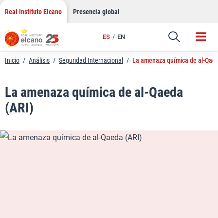
LinkedIn
Saltar
Real Instituto Elcano
Presencia global
al
Email
contenido
ES
EN
Enlace
Inicio
/
Análisis
/
Seguridad Internacional
/
La amenaza química de al-Qaed
La amenaza química de al-Qaeda
(ARI)