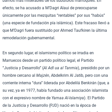
barrios más miserables de los suburbios marroquíes. En
efecto, se ha acusado a M’Dagri Alaui de preocuparse
únicamente por las mezquitas “rentables” por sus “habús”
(una especie de fundación pía islámica). Este fracaso llevó a
que M’Dagri fuera sustituido por Ahmed Taufkiren la última
remodelación gubernamental.
En segundo lugar, el islamismo político se irradia en
Marruecos desde un partido político legal, el Partido
“Justicia y Desarrollo” (
Al Adl ua al Tanmia
), presidido por un
hombre cercano al
Majzén
, Abdelkrim Al Jatib, pero con una
corriente interna “dura” liderada por Abdelilá Benkirán (que, a
su vez, ya en 1977, había fundado una asociación islamista
con el expresivo nombre de
Yamaa Al-Islamiya
). El Partido
de la Justicia y Desarrollo (PJD) nació en la época de