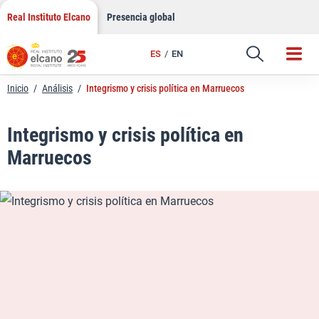
LinkedIn
Saltar
Real Instituto Elcano
Presencia global
al
Email
contenido
ES
EN
Enlace
Inicio
/
Análisis
/
Integrismo y crisis política en Marruecos
Integrismo y crisis política en
Marruecos