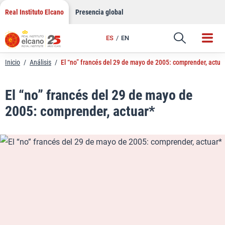
LinkedIn
Saltar
Real Instituto Elcano
Presencia global
al
Email
contenido
ES
EN
Enlace
Inicio
/
Análisis
/
El “no” francés del 29 de mayo de 2005: comprender, actua
El “no” francés del 29 de mayo de
2005: comprender, actuar*