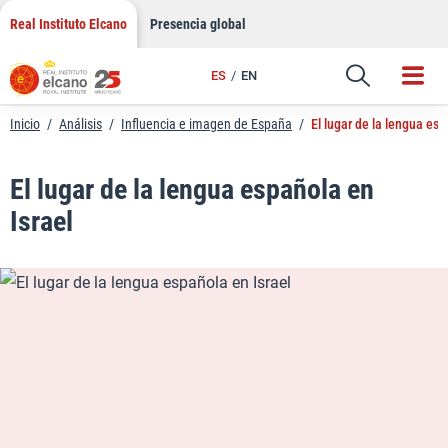
LinkedIn
Saltar
Real Instituto Elcano
Presencia global
al
Email
contenido
ES
EN
Enlace
Inicio
/
Análisis
/
Influencia e imagen de España
/
El lugar de la lengua esp
El lugar de la lengua española en
Israel