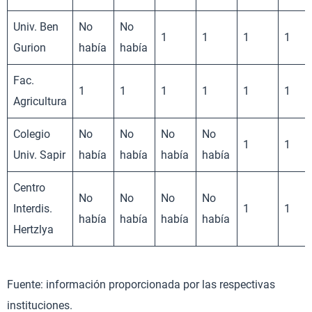
Univ. Ben
No
No
1
1
1
1
Gurion
había
había
Fac.
1
1
1
1
1
1
Agricultura
Colegio
No
No
No
No
1
1
Univ. Sapir
había
había
había
había
Centro
No
No
No
No
Interdis.
1
1
había
había
había
había
Hertzlya
Fuente: información proporcionada por las respectivas
instituciones.