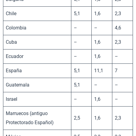
Chile
5,1
1,6
2,3
Colombia
–
–
4,6
Cuba
–
1,6
2,3
Ecuador
–
1,6
–
España
5,1
11,1
7
Guatemala
5,1
–
–
Israel
–
1,6
–
Marruecos (antiguo
2,5
1,6
2,3
Protectorado Español)