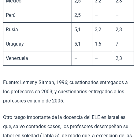
México
2,5
3,2
2,3
Perú
2,5
–
–
Rusia
5,1
3,2
2,3
Uruguay
5,1
1,6
7
Venezuela
–
–
2,3
Fuente: Lerner y Sitman, 1996; cuestionarios entregados a
los profesores en 2003; y cuestionarios entregados a los
profesores en junio de 2005.
Otro rasgo importante de la docencia del ELE en Israel es
que, salvo contados casos, los profesores desempeñan su
labor en soledad (Tabla 5), de modo que, a excepción de las