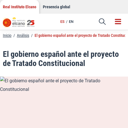
LinkedIn
Saltar
Real Instituto Elcano
Presencia global
al
Email
contenido
ES
EN
Enlace
Inicio
/
Análisis
/
El gobierno español ante el proyecto de Tratado Constituci
El gobierno español ante el proyecto
de Tratado Constitucional