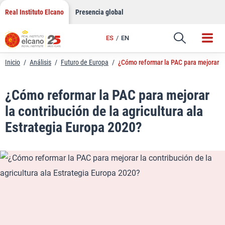
LinkedIn
Saltar
Real Instituto Elcano
Presencia global
al
Email
contenido
ES
EN
Enlace
Inicio
/
Análisis
/
Futuro de Europa
/
¿Cómo reformar la PAC para mejorar la 
¿Cómo reformar la PAC para mejorar
la contribución de la agricultura ala
Estrategia Europa 2020?