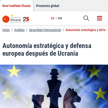
LinkedIn
Saltar
Real Instituto Elcano
Presencia global
al
Email
contenido
ES
EN
Enlace
Inicio
/
Análisis
/
Seguridad Internacional
/
Autonomía estratégica y defen
Autonomía estratégica y defensa
europea después de Ucrania