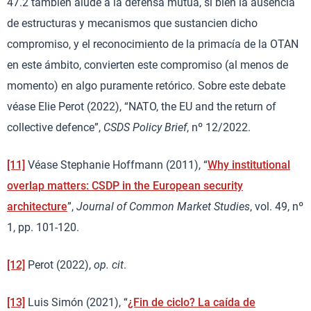
47.2 también alude a la defensa mutua, si bien la ausencia
de estructuras y mecanismos que sustancien dicho
compromiso, y el reconocimiento de la primacía de la OTAN
en este ámbito, convierten este compromiso (al menos de
momento) en algo puramente retórico. Sobre este debate
véase Elie Perot (2022), “NATO, the EU and the return of
collective defence”,
CSDS Policy Brief
, nº 12/2022.
[11]
Véase Stephanie Hoffmann (2011), “
Why institutional
overlap matters: CSDP in the European security
architecture
”,
Journal of Common Market Studies
, vol. 49, nº
1, pp. 101-120.
[12]
Perot (2022),
op. cit
.
[13]
Luis Simón (2021), “
¿Fin de ciclo? La caída de