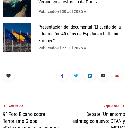
Verano en el estrecho de Ormuz
Publicado el 30 Jul 2026 //
Presentación del documental “El sueño de la
integración. 40 años de España en la Unión
Europea”
Publicado el 27 Jul 2026 //
Navegación
Anterior
Siguiente
9º Foro Elcano sobre
Debate “Un entorno
de
Terrorismo Global
estratégico nuevo: OTAN y
entradas
«Extremismos relacionados
MENA”