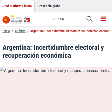
LinkedIn
Saltar
Real Instituto Elcano
Presencia global
al
Email
contenido
ES
EN
Enlace
Inicio
/
Análisis
/
Argentina: Incertidumbre electoral y recuperación económi
Argentina: Incertidumbre electoral y
recuperación económica