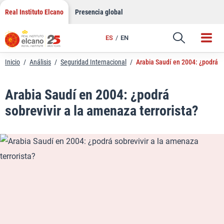
LinkedIn
Saltar
Real Instituto Elcano
Presencia global
al
Email
contenido
ES
EN
Enlace
Inicio
/
Análisis
/
Seguridad Internacional
/
Arabia Saudí en 2004: ¿podrá so
Arabia Saudí en 2004: ¿podrá
sobrevivir a la amenaza terrorista?