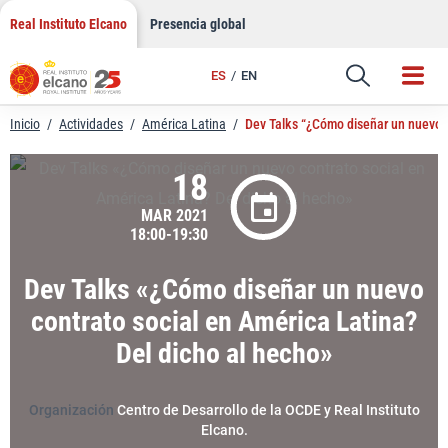
LinkedIn
Saltar
Real Instituto Elcano
Presencia global
al
Email
contenido
ES
EN
Enlace
Inicio
/
Actividades
/
América Latina
/
Dev Talks “¿Cómo diseñar un nuevo c
18
MAR 2021
18:00-19:30
Dev Talks «¿Cómo diseñar un nuevo
contrato social en América Latina?
Del dicho al hecho»
Organización
Centro de Desarrollo de la OCDE y Real Instituto
Elcano.