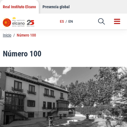
LinkedIn
Saltar
Real Instituto Elcano
Presencia global
al
Email
contenido
ES
EN
Enlace
Inicio
/
Número 100
Número 100