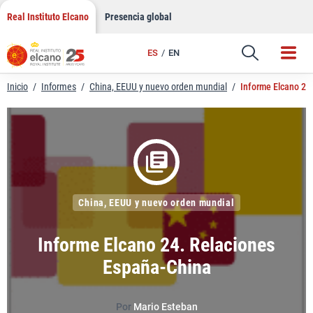
LinkedIn
Saltar
Real Instituto Elcano
Presencia global
al
Email
contenido
ES
EN
Enlace
Inicio
/
Informes
/
China, EEUU y nuevo orden mundial
/
Informe Elcano 24
China, EEUU y nuevo orden mundial
Informe Elcano 24. Relaciones
España-China
Por
Mario Esteban