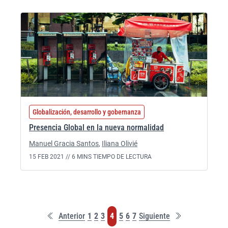
Globalización, desarrollo y gobernanza
Presencia Global en la nueva normalidad
Manuel Gracia Santos
,
Iliana Olivié
15 FEB 2021 //
6 MINS TIEMPO DE LECTURA
Primera
Última
Página
Página
Página
Página
Página
Página
Página
Anterior
1
2
3
4
5
6
7
Siguiente
página
página