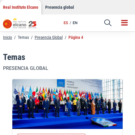
Saltar
Real Instituto Elcano
Presencia global
al
contenido
ES
EN
Inicio
/
Temas
/
Presencia Global
/
Página 4
Temas
PRESENCIA GLOBAL