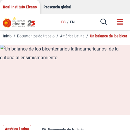
LinkedIn
Saltar
Real Instituto Elcano
Presencia global
al
Email
contenido
ES
EN
Enlace
Inicio
/
Documentos de trabajo
/
América Latina
/
Un balance de los bicent
América Latina
Documento de trabajo