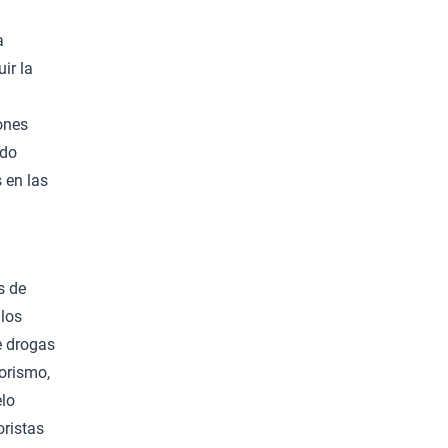
a
ir la
ones
ndo
 en las
s de
 los
e drogas
rorismo,
elo
oristas