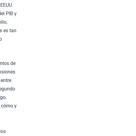
 EEUU.
el PIB y
llo,
s es tan
o
entos de
ensiones
 entre
 segundo
go,
r cómo y
los