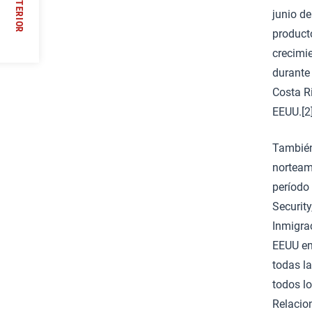
ANTERIOR
junio de
product
//
crecimi
durante 
Costa R
EEUU.[2
También
norteam
período
Security
Inmigra
EEUU en
todas l
todos l
Relacion