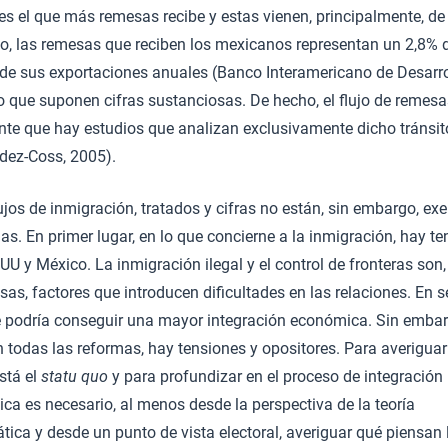
es el que más remesas recibe y estas vienen, principalmente, de
o, las remesas que reciben los mexicanos representan un 2,8% d
de sus exportaciones anuales (Banco Interamericano de Desarro
o que suponen cifras sustanciosas. De hecho, el flujo de remesa
nte que hay estudios que analizan exclusivamente dicho tránsit
dez-Coss, 2005).
ujos de inmigración, tratados y cifras no están, sin embargo, ex
s. En primer lugar, en lo que concierne a la inmigración, hay t
UU y México. La inmigración ilegal y el control de fronteras son,
sas, factores que introducen dificultades en las relaciones. En
se podría conseguir una mayor integración económica. Sin embar
 todas las reformas, hay tensiones y opositores. Para averigua
stá el
statu quo
y para profundizar en el proceso de integración
ca es necesario, al menos desde la perspectiva de la teoría
ica y desde un punto de vista electoral, averiguar qué piensan 