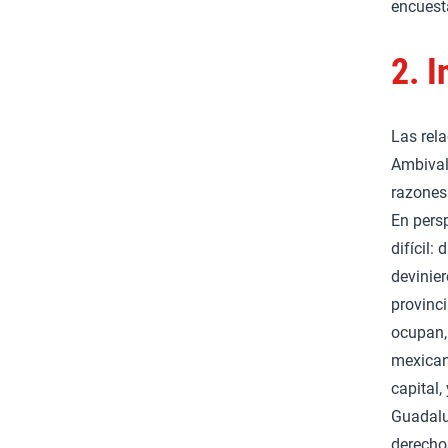
encues
2.
I
Las rel
Ambival
razones
En persp
difícil:
devinie
provinc
ocupan, 
mexicano
capital,
Guadalu
derechos