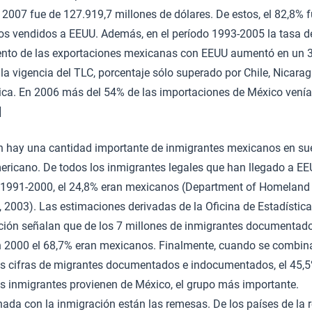
 2007 fue de 127.919,7 millones de dólares. De estos, el 82,8% 
os vendidos a EEUU. Además, en el período 1993-2005 la tasa d
ento de las exportaciones mexicanas con EEUU aumentó en un
la vigencia del TLC, porcentaje sólo superado por Chile, Nicara
ica. En 2006 más del 54% de las importaciones de México vení
]
 hay una cantidad importante de inmigrantes mexicanos en su
ericano. De todos los inmigrantes legales que han llegado a EE
 1991-2000, el 24,8% eran mexicanos (Department of Homeland
, 2003). Las estimaciones derivadas de la Oficina de Estadístic
ción señalan que de los 7 millones de inmigrantes documentad
 2000 el 68,7% eran mexicanos. Finalmente, cuando se combin
as cifras de migrantes documentados e indocumentados, el 45,
os inmigrantes provienen de México, el grupo más importante.
ada con la inmigración están las remesas. De los países de la r