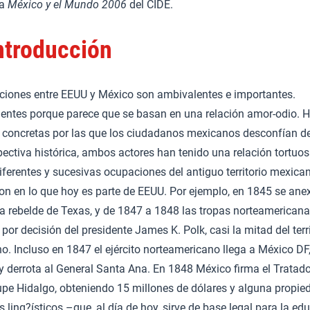
ta
México y el Mundo 2006
del CIDE.
ntroducción
aciones entre EEUU y México son ambivalentes e importantes.
entes porque parece que se basan en una relación amor-odio. 
 concretas por las que los ciudadanos mexicanos desconfían d
ectiva histórica, ambos actores han tenido una relación tortuos
 diferentes y sucesivas ocupaciones del antiguo territorio mexica
ron en lo que hoy es parte de EEUU. Por ejemplo, en 1845 se ane
ia rebelde de Texas, y de 1847 a 1848 las tropas norteamerican
por decisión del presidente James K. Polk, casi la mitad del terri
. Incluso en 1847 el ejército norteamericano llega a México DF,
 y derrota al General Santa Ana. En 1848 México firma el Tratad
pe Hidalgo, obteniendo 15 millones de dólares y alguna propie
 ling?ísticos –que, al día de hoy, sirve de base legal para la ed