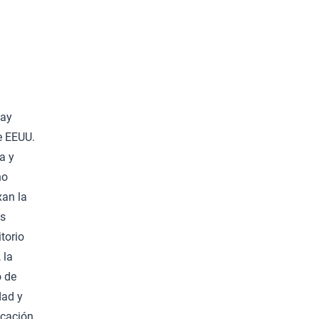
Hay
e EEUU.
a y
no
xan la
as
torio
 la
o de
dad y
ucación