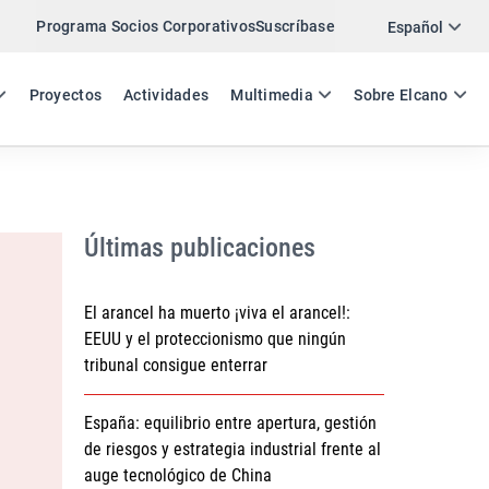
Programa Socios Corporativos
Suscríbase
Twitter
Español
LinkedIn
ES
EN
Proyectos
Actividades
Multimedia
Sobre Elcano
Email
Enlace
COMPARTIR DOCUMENTO DE TRABAJO
Últimas publicaciones
El arancel ha muerto ¡viva el arancel!:
EEUU y el proteccionismo que ningún
tribunal consigue enterrar
España: equilibrio entre apertura, gestión
de riesgos y estrategia industrial frente al
auge tecnológico de China