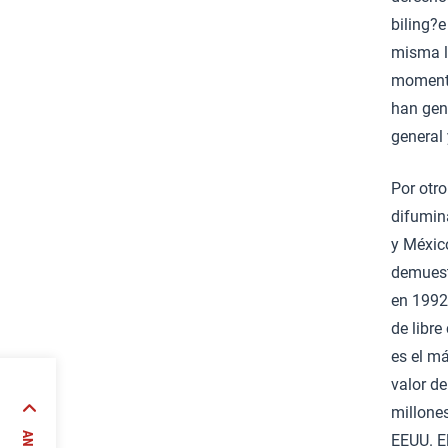
biling?e
misma l
momento
han gen
general 
Por otr
difumin
y Méxic
demuest
en 1992
de libr
es el má
valor d
mérica
millone
 de
EEUU. E
icada