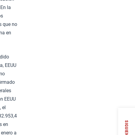
 En la
os
s que no
ina en
odido
ca, EEUU
omo
firmado
erales
con EEUU
 el
32.953,4
SIGUIENTE
s en
 enero a