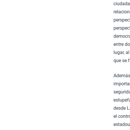
ciudadan
relacio
perspect
perspect
democrá
entre do
lugar, a
que se 
Además d
importa
segurid
estupefa
desde La
el contr
estadou