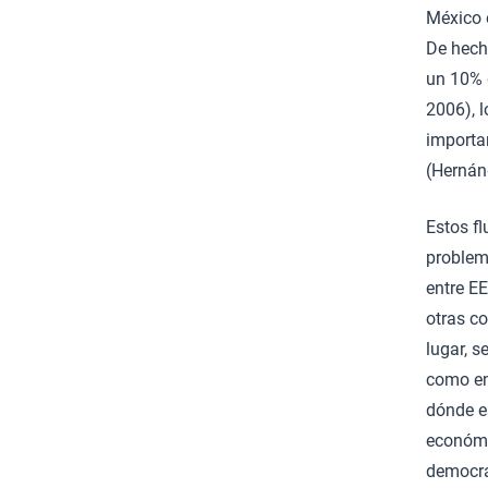
México 
De hech
un 10% 
2006), l
importa
(Hernán
Estos fl
problema
entre EE
otras co
lugar, 
como en
dónde e
económi
democrát