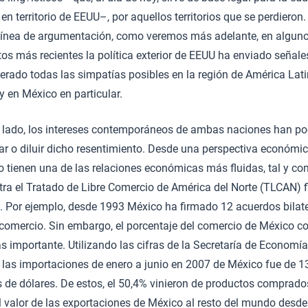
 en territorio de EEUU–, por aquellos territorios que se perdieron.
ínea de argumentación, como veremos más adelante, en algun
s más recientes la política exterior de EEUU ha enviado señale
erado todas las simpatías posibles en la región de América Lat
y en México en particular.
o lado, los intereses contemporáneos de ambas naciones han p
ar o diluir dicho resentimiento. Desde una perspectiva económi
o tienen una de las relaciones económicas más fluidas, tal y c
ra el Tratado de Libre Comercio de América del Norte (TLCAN) 
. Por ejemplo, desde 1993 México ha firmado 12 acuerdos bilat
e comercio. Sin embargo, el porcentaje del comercio de México 
s importante. Utilizando las cifras de la Secretaría de Economía,
e las importaciones de enero a junio en 2007 de México fue de 1
s de dólares. De estos, el 50,4% vinieron de productos comprado
l valor de las exportaciones de México al resto del mundo desde