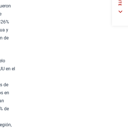
fueron
e
 326%
gua y
an de
elo
UU en el
as de
os en
an
5% de
egión,