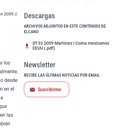
n 2009 //
Descargas
ARCHIVOS ADJUNTOS EN ESTE CONTENIDO DE
ELCANO
DT33 2009 Martinez i Coma mexicanos
EEUU (.pdf)
r los
Newsletter
almente,
RECIBE LAS ÚLTIMAS NOTICIAS POR EMAIL
l o desde
n en el
Suscribirme
na
 que
en las
mbién