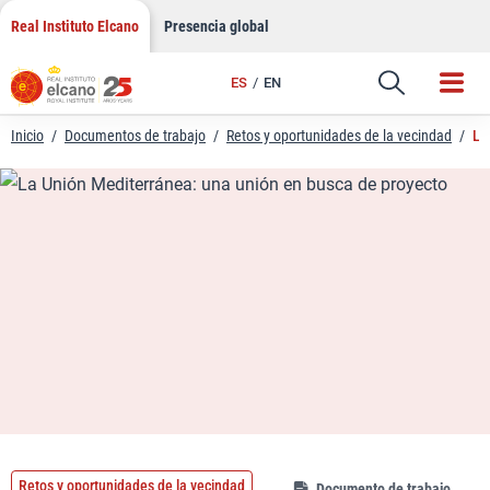
LinkedIn
Saltar
Real Instituto Elcano
Presencia global
al
Email
contenido
ES
EN
Enlace
Inicio
/
Documentos de trabajo
/
Retos y oportunidades de la vecindad
/
La
Retos y oportunidades de la vecindad
Documento de trabajo