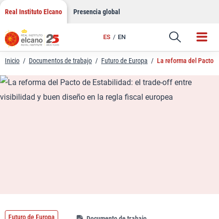
LinkedIn
Saltar
Real Instituto Elcano
Presencia global
al
Email
contenido
ES
EN
Enlace
Inicio
/
Documentos de trabajo
/
Futuro de Europa
/
La reforma del Pacto de
Futuro de Europa
Documento de trabajo