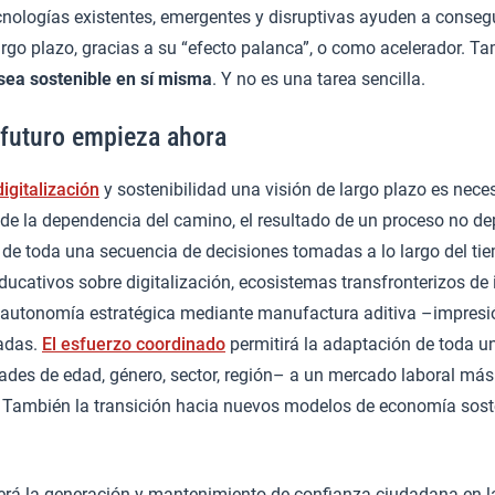
cnologías existentes, emergentes y disruptivas ayuden a consegu
largo plazo, gracias a su “efecto palanca”, o como acelerador. 
 sea sostenible en sí misma
. Y no es una tarea sencilla.
 futuro empieza ahora
digitalización
y sostenibilidad una visión de largo plazo es neces
 de la dependencia del camino, el resultado de un proceso no de
o de toda una secuencia de decisiones tomadas a lo largo del ti
ucativos sobre digitalización, ecosistemas transfronterizos de
or autonomía estratégica mediante manufactura aditiva –impres
adas.
El esfuerzo coordinado
permitirá la adaptación de toda un
ades de edad, género, sector, región– a un mercado laboral más
s. También la transición hacia nuevos modelos de economía sost
erá la generación y mantenimiento de confianza ciudadana en la