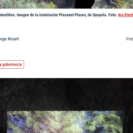
stenibles. Imagen de la instalación Pleasant Places, de Quayola. Foto:
Ars Elect
rge Ricart
Pub
o y gobernanza