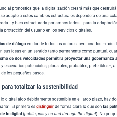
ndial pronostica que la digitalización creará más que destruir
y se adapte a estos cambios estructurales dependerá de una col
icada –y bien estructurada por ambos lados– para la adaptació
ia protección del usuario en los servicios digitales.
ios de diálogo
en donde todos los actores involucrados –más d
n sus ideas en un sentido tanto permanente como puntual, cuan
smo de dos velocidades permitirá proyectar una gobernanza an
 y escenarios potenciales, plausibles, probables, preferibles–, a 
e de los pequeños pasos.
 para totalizar la sostenibilidad
 lo digital algo debidamente sostenible en el largo plazo, hay do
aria”. El primero es
distinguir
de forma clara lo que son
las polí
 de lo digital
(
public policy on and
through the digital
). No porqu