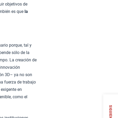
ir objetivos de
También es que
la
ario porque, tal y
pende sólo de la
empo. La creación de
 innovación
ión 3D– ya no son
a fuerza de trabajo
 exigente en
enible, como el
SIGUIENTE
s instituciones