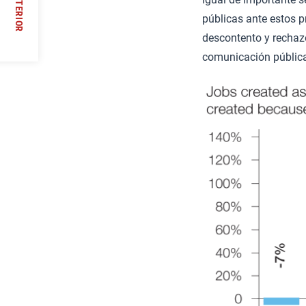
ANTERIOR
públicas ante estos p
/
descontento y rechazo
comunicación pública,