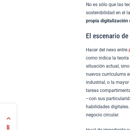
No es sólo que las te
sostenibilidad en el 
propia digitalización
El escenario de
Hacer del nexo entre
como indica la teoría
situación actual, sin
nuevos currículums ed
industrial, o la may
tareas compartiment
–con sus particularid
habilidades digitale
negocio circular.
 el
Igual de importante s