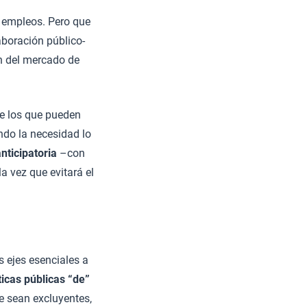
á empleos. Pero que
aboración público-
n del mercado de
e los que pueden
do la necesidad lo
ticipatoria
–con
la vez que evitará el
s ejes esenciales a
ticas públicas “de”
e sean excluyentes,