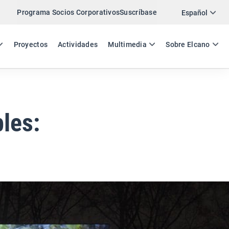
Programa Socios Corporativos
Suscríbase
Twitter
Español
LinkedIn
ES
EN
Proyectos
Actividades
Multimedia
Sobre Elcano
Email
Enlace
COMPARTIR COMENTARIO
bles: