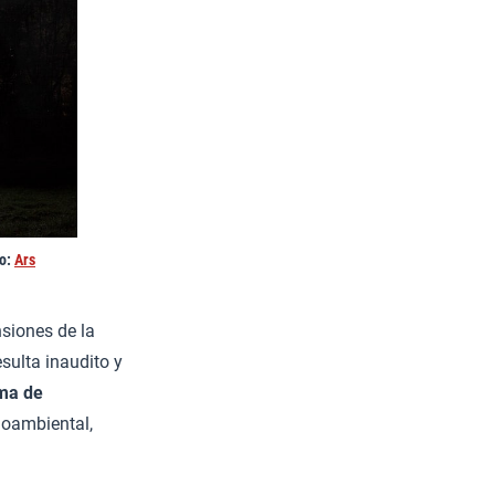
to:
Ars
nsiones de la
sulta inaudito y
gma de
ioambiental,