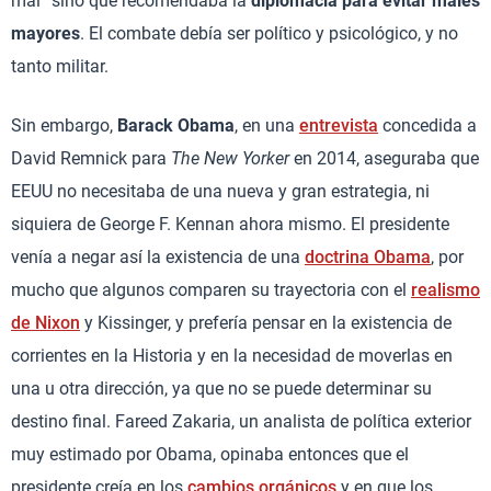
mal” sino que recomendaba la
diplomacia para evitar males
mayores
. El combate debía ser político y psicológico, y no
tanto militar.
Sin embargo,
Barack Obama
, en una
entrevista
concedida a
David Remnick para
The New Yorker
en 2014, aseguraba que
EEUU no necesitaba de una nueva y gran estrategia, ni
siquiera de George F. Kennan ahora mismo. El presidente
venía a negar así la existencia de una
doctrina Obama
, por
mucho que algunos comparen su trayectoria con el
realismo
de Nixon
y Kissinger, y prefería pensar en la existencia de
corrientes en la Historia y en la necesidad de moverlas en
una u otra dirección, ya que no se puede determinar su
destino final. Fareed Zakaria, un analista de política exterior
muy estimado por Obama, opinaba entonces que el
presidente creía en los
cambios orgánicos
y en que los