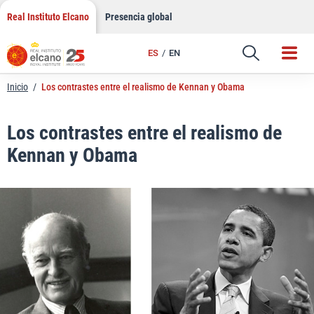
LinkedIn
Saltar
Real Instituto Elcano
Presencia global
al
Email
contenido
ES
EN
Enlace
Inicio
/
Los contrastes entre el realismo de Kennan y Obama
Los contrastes entre el realismo de
Kennan y Obama