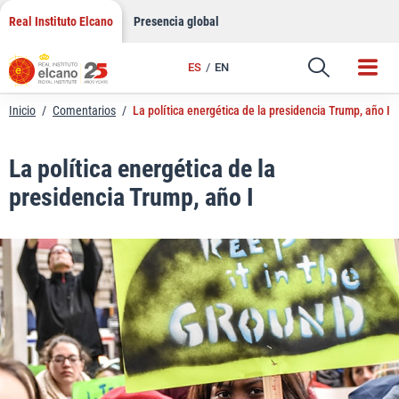
LinkedIn
Saltar
Real Instituto Elcano
Presencia global
al
Email
contenido
ES
EN
Enlace
Inicio
/
Comentarios
/
La política energética de la presidencia Trump, año I
La política energética de la
presidencia Trump, año I