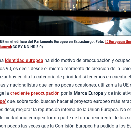
UE en el edificio del Parlamento Europeo en Estrasburgo. Foto:
© European Uni
liament
(CC BY-NC-ND 2.0)
una
identidad europea
ha sido motivo de preocupación y ocupaci
os 90, es decir, desde el mismo momento de creación de la Unió
zar hoy en día la categoría de prioridad si tenemos en cuenta e
s y nacionalistas que, en no pocas ocasiones, utilizan a la UE
rge la
creciente preocupación
por la
Marca Europa
y de iniciat
pe’
que, sobre todo, buscan hacer el proyecto europeo más atrac
s decir, mejorar la reputación interna de la Unión Europea. No e
de ciudadanía europea forma parte de forma recurrente de los s
son pocas las veces que la Comisión Europea ha pedido a los 