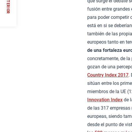
ANTERIOR
que surge el debate so
/
fusión entre grandes
para poder competir c
está en si se debería
también de las propia
europeos tanto en ter
de una fortaleza eur
concretamente, de la 
gozan de una percepci
Country Index 2017
.
sitúan entre los prim
miembros de la UE (12
Innovation Index
de l
de las 317 empresas
europeas, siendo tam
desde el punto de vis