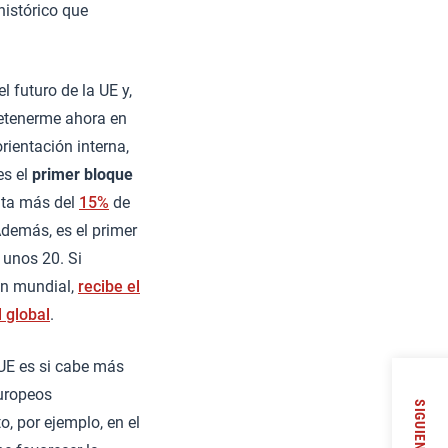
histórico que
 futuro de la UE y,
detenerme ahora en
rientación interna,
es el
primer bloque
nta más del
15%
de
Además, es el primer
 unos 20. Si
ión mundial,
recibe el
 global
.
a UE es si cabe más
europeos
SIGUIENTE
, por ejemplo, en el