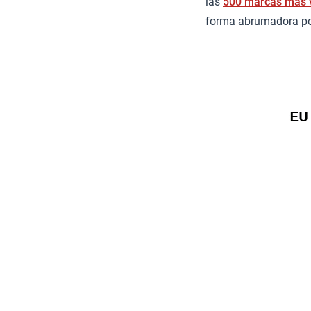
las
500 marcas más 
forma abrumadora por