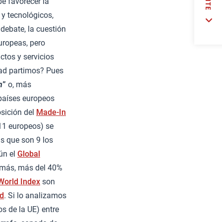
be favorecer la
y tecnológicos,
debate, la cuestión
europeas, pero
ctos y servicios
dad partimos? Pues
n
”
o, más
 países europeos
osición del
Made-In
(11 europeos) se
as que son 9 los
ún el
Global
demás, más del 40%
World Index
son
ad
. Si lo analizamos
s de la UE) entre