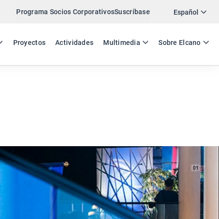
Programa Socios Corporativos
Suscríbase
Twitter
Español
LinkedIn
ES
EN
Proyectos
Actividades
Multimedia
Sobre Elcano
Email
Enlace
COMPARTIR COMENTARIO