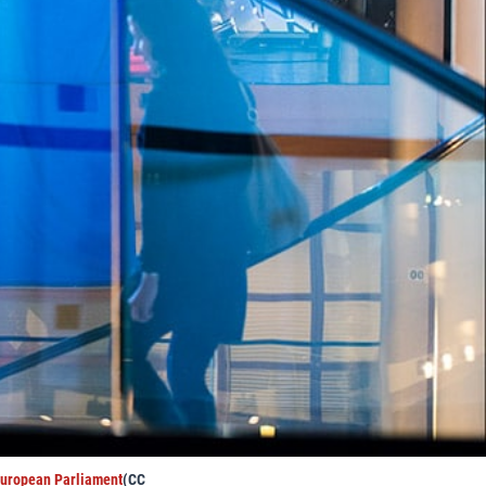
European Parliament
(CC