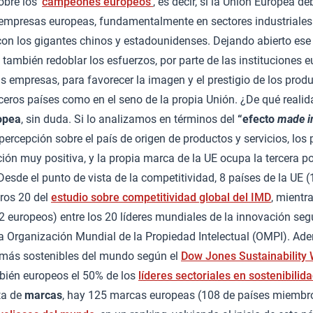
bre los ‘
campeones europeos’
, es decir, si la Unión Europea de
 empresas europeas, fundamentalmente en sectores industriales 
on los gigantes chinos y estadounidenses. Dejando abierto ese 
n también redoblar los esfuerzos, por parte de las instituciones 
s empresas, para favorecer la imagen y el prestigio de los produ
ceros países como en el seno de la propia Unión. ¿De qué reali
opea
, sin duda. Si lo analizamos en términos del
“efecto
made i
percepción sobre el país de origen de productos y servicios, los
ón muy positiva, y la propia marca de la UE ocupa la tercera p
 Desde el punto de vista de la competitividad, 8 países de la UE 
eros 20 del
estudio sobre competitividad global del IMD
, mientr
 europeos) entre los 20 líderes mundiales de la innovación seg
a Organización Mundial de la Propiedad Intelectual (OMPI). A
 más sostenibles del mundo según el
Dow Jones Sustainability 
bién europeos el 50% de los
líderes sectoriales en sostenibilid
ta de
marcas
, hay 125 marcas europeas (108 de países miembro