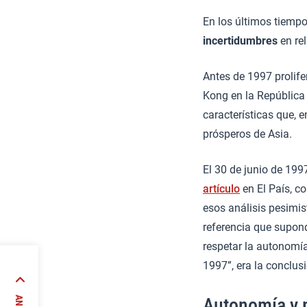
En los últimos tiempo
incertidumbres
en rel
Antes de 1997 prolife
Kong en la República
características que, e
prósperos de Asia.
El 30 de junio de 199
artículo
en El País, c
esos análisis pesimi
referencia que supond
respetar la autonomí
1997”, era la conclusi
)
Autonomía y 