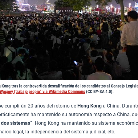
 Kong tras la controvertida descalificación de los candidatos al Consejo Legisl
Wpcpey (trabajo propio) vía Wikimedia Commons
(CC BY-SA 4.0).
 se cumplirán 20 años del retorno de
Hong Kong
a China. Durant
o prácticamente ha mantenido su autonomía respecto a China, qu
, dos sistemas”
. Hong Kong ha mantenido su sistema económic
marco legal, la independencia del sistema judicial, etc.