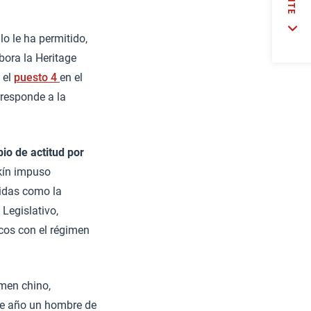
llo le ha permitido,
bora la Heritage
 el
puesto 4
en el
rresponde a la
io de actitud por
kín impuso
cidas como la
 Legislativo,
cos con el régimen
imen chino,
te año un hombre de