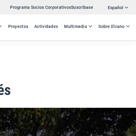
Programa Socios Corporativos
Suscríbase
Twitter
Español
LinkedIn
ES
EN
Proyectos
Actividades
Multimedia
Sobre Elcano
Email
Enlace
COMPARTIR COMENTARIO
és