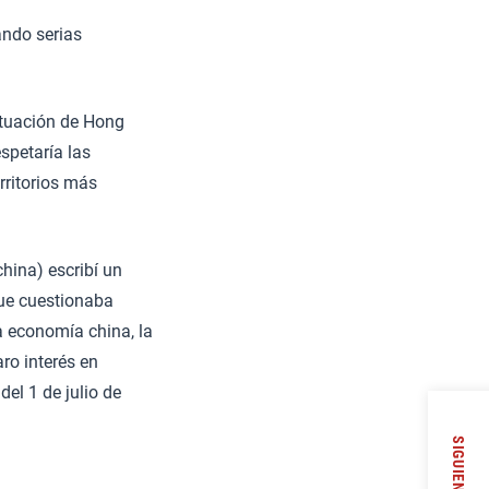
ando serias
situación de Hong
spetaría las
erritorios más
china) escribí un
que cuestionaba
a economía china, la
ro interés en
el 1 de julio de
SIGUIENTE