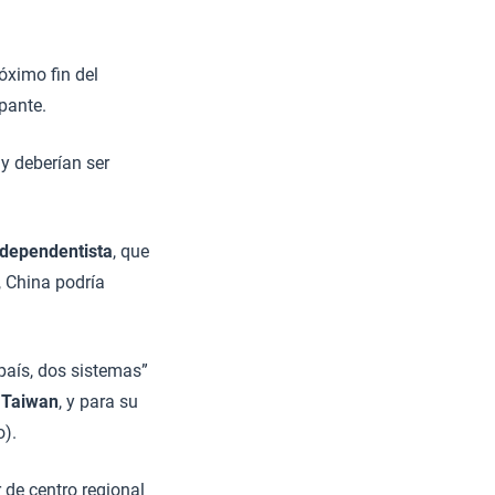
óximo fin del
upante.
y deberían ser
dependentista
, que
 China podría
país, dos sistemas”
e
Taiwan
, y para su
o).
 de centro regional