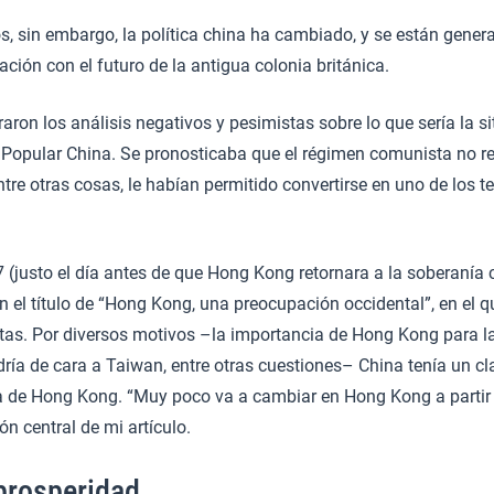
s, sin embargo, la política china ha cambiado, y se están gener
ación con el futuro de la antigua colonia británica.
raron los análisis negativos y pesimistas sobre lo que sería la 
 Popular China. Se pronosticaba que el régimen comunista no re
ntre otras cosas, le habían permitido convertirse en uno de los t
7 (justo el día antes de que Hong Kong retornara a la soberanía 
on el título de “Hong Kong, una preocupación occidental”, en el 
stas. Por diversos motivos –la importancia de Hong Kong para l
ría de cara a Taiwan, entre otras cuestiones– China tenía un cla
a de Hong Kong. “Muy poco va a cambiar en Hong Kong a partir d
ón central de mi artículo.
prosperidad