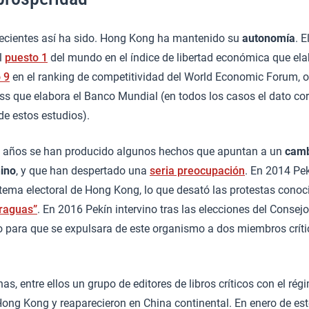
ecientes así ha sido. Hong Kong ha mantenido su
autonomía
. E
l
puesto 1
del mundo en el índice de libertad económica que ela
 9
en el ranking de competitividad del World Economic Forum, o
ss que elabora el Banco Mundial (en todos los casos el dato co
de estos estudios).
s años se han producido algunos hechos que apuntan a un
camb
hino
, y que han despertado una
seria preocupación
. En 2014 Pe
istema electoral de Hong Kong, lo que desató las protestas cono
araguas”
. En 2016 Pekín intervino tras las elecciones del Consejo
o para que se expulsara de este organismo a dos miembros críti
s, entre ellos un grupo de editores de libros críticos con el rég
Hong Kong y reaparecieron en China continental. En enero de es