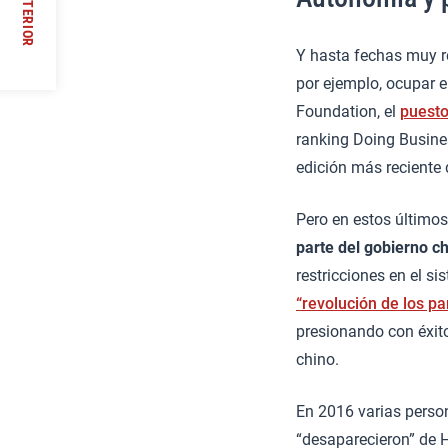
ANTERIOR
//
Y hasta fechas muy r
por ejemplo, ocupar e
Foundation, el
puesto
ranking Doing Busine
edición más reciente 
Pero en estos último
parte del gobierno c
restricciones en el s
“revolución de los p
presionando con éxit
chino.
En 2016 varias persona
“desaparecieron” de 