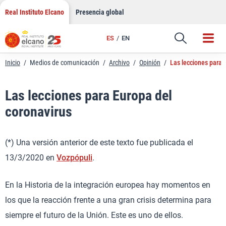
LinkedIn
Saltar
Real Instituto Elcano
Presencia global
al
Email
contenido
ES
EN
Enlace
Inicio
/
Medios de comunicación
/
Archivo
/
Opinión
/
Las lecciones para 
Las lecciones para Europa del
coronavirus
(*) Una versión anterior de este texto fue publicada el
13/3/2020 en
Vozpópuli
.
En la Historia de la integración europea hay momentos en
los que la reacción frente a una gran crisis determina para
siempre el futuro de la Unión. Este es uno de ellos.