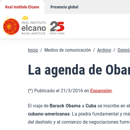
Saltar
Real Instituto Elcano
Presencia global
al
contenido
Inicio
/
Medios de comunicación
/
Archivo
/
Opinió
La agenda de Oba
(*) Publicado el 21/3/2016 en
Expansión
.
El viaje de
Barack Obama
a
Cuba
se inscribe en 
cubano-americanas
. La piedra fundamental y más
del deshielo y el comienzo de negociaciones form