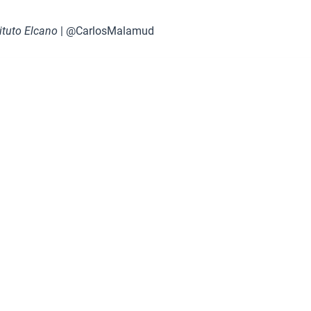
tituto Elcano
| @CarlosMalamud