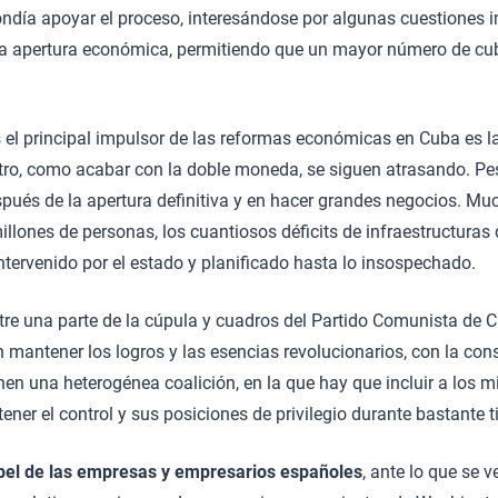
pondía apoyar el proceso, interesándose por algunas cuestione
sar la apertura económica, permitiendo que un mayor número de 
 el principal impulsor de las reformas económicas en Cuba es l
tro, como acabar con la doble moneda, se siguen atrasando. Pe
ués de la apertura definitiva y en hacer grandes negocios. Mu
llones de personas, los cuantiosos déficits de infraestructuras
ntervenido por el estado y planificado hasta lo insospechado.
ntre una parte de la cúpula y cuadros del Partido Comunista de C
 mantener los logros y las esencias revolucionarios, con la co
enen una heterogénea coalición, en la que hay que incluir a los m
ner el control y sus posiciones de privilegio durante bastante 
el de las empresas y empresarios españoles
, ante lo que se