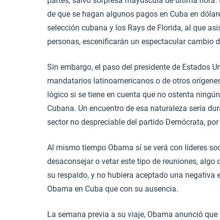
partes, salvo sorpresa mayúscula de última hora.
de que se hagan algunos pagos en Cuba en dólares,
selección cubana y los Rays de Florida, al que asi
personas, escenificarán un espectacular cambio 
Sin embargo, el paso del presidente de Estados Un
mandatarios latinoamericanos o de otros orígenes,
lógico si se tiene en cuenta que no ostenta ningún
Cubana. Un encuentro de esa naturaleza sería dura
sector no despreciable del partido Demócrata, por
Al mismo tiempo Obama sí se verá con líderes soci
desaconsejar o vetar este tipo de reuniones, algo 
su respaldo, y no hubiera aceptado una negativa 
Obama en Cuba que con su ausencia.
La semana previa a su viaje, Obama anunció que 