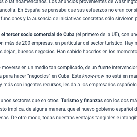
os o latinoamericanos. Los anuncios provenientes de Washingto
ncolía. En España se pensaba que sus esfuerzos no eran conside
 funciones y la ausencia de iniciativas concretas sólo sirvieron
el tercer socio comercial de Cuba
(el primero de la UE), con u
 con más de 200 empresas, en particular del sector turístico. 
los dejan, buenos negocios. Han sabido hacerlos en los momento
o moverse en un medio tan complicado, de un fuerte intervencion
 para hacer “negocios” en Cuba. Este
know-how
no está en ma
l, y más con ingentes recursos, les da a los empresarios españole
unos sectores que en otros.
Turismo y finanzas
son los dos más
sto implica, de alguna manera, que el nuevo gobierno español de
esas. De otro modo, todas nuestras ventajas tangibles e intang