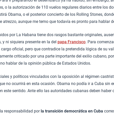
 Para ir preparando el desembarco ya ha habido, sin embargo, al
 o la autorización de 110 vuelos regulares diarios entre los dos
stirá Obama, o el posterior concierto de los Rolling Stones, don
de atrezzo, aunque me temo que todavía es pronto para hablar 
idos por La Habana tiene dos rasgos bastante originales, ausent
 y ni siquiera presente en la del
papa Francisco
. Para comenzar
 cargo oficial, pero que contradice la pretendida lógica de su v
mente criticado por una parte importante del exilio cubano, por
 no hablar de la opinión pública de Estados Unidos.
ales y políticos vinculados con la oposición al régimen castri
que no ocurrirá en esta ocasión. Obama no podía ir a Cuba sin en
en este sentido. Ante ello las autoridades cubanas deben habe
la responsabilidad por
la transición democrática en Cuba
corre