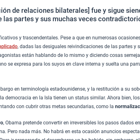
ión de relaciones bilaterales] fue y sigue si
e las partes y sus muchas veces contradictorio
ativos y trascendentales. Pese a que en numerosas ocasiones se
mplicado
, dadas las desiguales reivindicaciones de las partes y
agonistas están hablando de lo mismo y diciendo cosas semejan
o se expresa para los suyos en clave interna y suelta una parraf
 embargo en terminología estadounidense, y la restitución a su s
 democracia en la Isla tienen un status similar. Ahora bien, 
entando con cubrir otras metas secundarias, como la
normalizac
ro
, Obama pretende convertir en irreversibles los pasos dados e
na. Pero nada más. No habrá en esta ocasión anuncios espectac