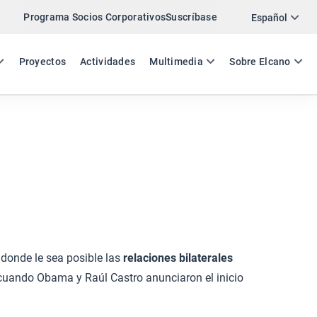
Programa Socios Corporativos
Suscríbase
Twitter
Español
LinkedIn
ES
EN
Proyectos
Actividades
Multimedia
Sobre Elcano
Email
Enlace
COMPARTIR ARCHIVO
donde le sea posible las
relaciones bilaterales
, cuando Obama y Raúl Castro anunciaron el inicio