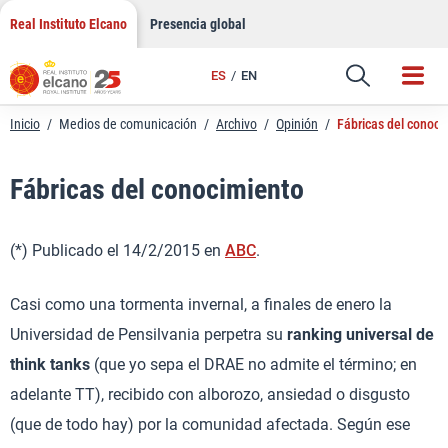
LinkedIn
Saltar
Real Instituto Elcano
Presencia global
al
Email
contenido
ES
EN
Enlace
Inicio
/
Medios de comunicación
/
Archivo
/
Opinión
/
Fábricas del conoci
Fábricas del conocimiento
(*) Publicado el 14/2/2015 en
ABC
.
Casi como una tormenta invernal, a finales de enero la
Universidad de Pensilvania perpetra su
ranking universal de
think tanks
(que yo sepa el DRAE no admite el término; en
adelante TT), recibido con alborozo, ansiedad o disgusto
(que de todo hay) por la comunidad afectada. Según ese